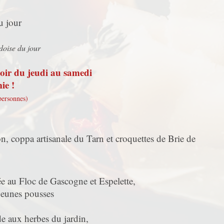
u jour
doise du jour
soir du jeudi au samedi
ie !
personnes)
n, coppa artisanale du Tarn et croquettes de Brie de
ée au Floc de Gascogne et Espelette,
jeunes pousses
ade aux herbes du jardin,