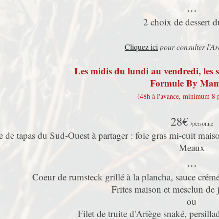
...
2 choix de dessert d
Cliquez ici
pour consulter l'Ar
Les midis du lundi au vendredi, les 
Formule By Mam
(48h à l'avance, minimum 8 
28€
/personne
 de tapas du Sud-Ouest à partager : foie gras mi-cuit maiso
Meaux
...
Coeur de rumsteck grillé à la plancha, sauce crém
Frites maison et mesclun de 
ou
Filet de truite d'Ariège snaké, persill