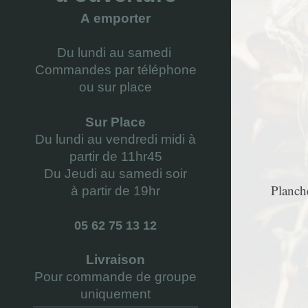
A
emporter
Du lundi au samedi
Commandes par téléphone
ou sur place
Sur Place
Du lundi au vendredi midi à
partir de 11hr45
Du Jeudi au samedi soir
Planche
à partir de 19hr
05 62 75 13 12
Livraison
Pour commande de groupe
uniquement