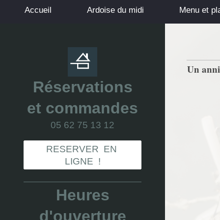
Accueil
Ardoise du midi
Menu et pl
Un anniv
Réservations
et commandes
05 62 75 13 12
RESERVER EN
LIGNE !
Heures
d'ouverture