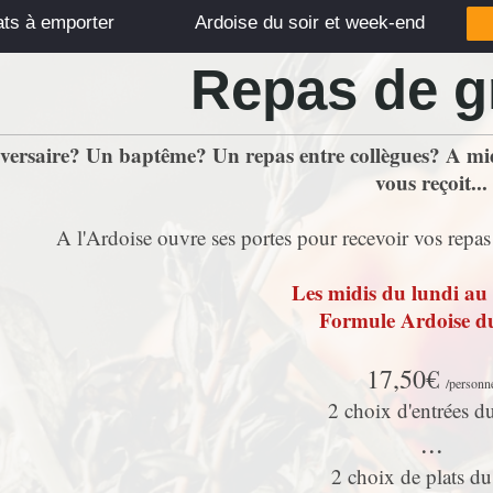
ats à emporter
Ardoise du soir et week-end
Repas de g
ersaire? Un baptême? Un repas entre collègues? A midi
vous reçoit...
A l'Ardoise ouvre ses portes pour recevoir vos repa
Les midis du lundi au
Formule Ardoise d
17,50€
/personn
2 choix d'entrées d
...
2 choix de plats du